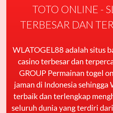
TOTO ONLINE - S
TERBESAR DAN TER
WLATOGEL88 adalah situs band
casino terbesar dan terper
GROUP Permainan togel onli
jaman di Indonesia sehingg
terbaik dan terlengkap mengh
seluruh dunia yang terdiri dar